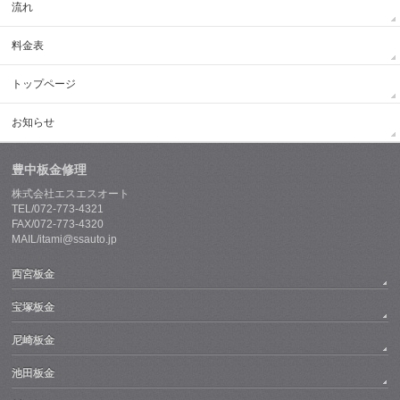
流れ
料金表
トップページ
お知らせ
豊中板金修理
株式会社エスエスオート
TEL/072-773-4321
FAX/072-773-4320
MAIL/itami@ssauto.jp
西宮板金
宝塚板金
尼崎板金
池田板金