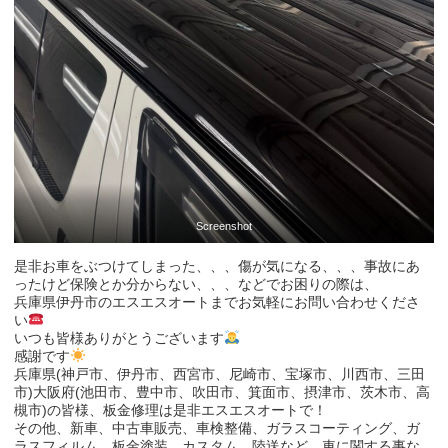
Screenshot
是非お車をぶつけてしまった、、、傷が気になる、、、事故にあ
ったけど保険とか分からない、、、などでお困りの際は、
兵庫県伊丹市のエスエスオートまでお気軽にお問い合わせくださ
い
いつも皆様ありがとうございます
感謝です
兵庫県(神戸市、伊丹市、西宮市、尼崎市、宝塚市、川西市、三田
市)大阪府(池田市、豊中市、吹田市、箕面市、摂津市、茨木市、高
槻市)の皆様、板金修理は是非エスエスオートで！
その他、新車、中古車販売、車検整備、ガラスコーティング、ガ
ラスフィルム、板金塗装、カスタム、陸送など、車に関する事な