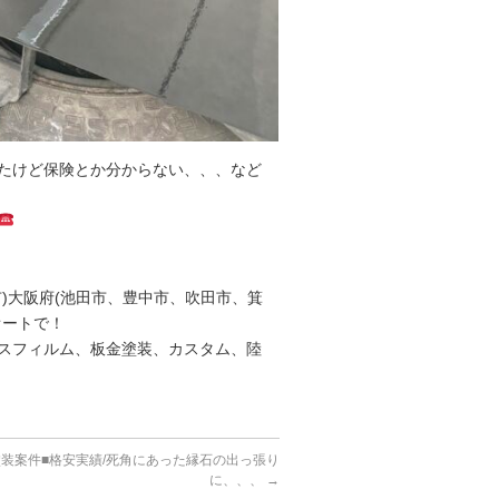
たけど保険とか分からない、、、など
)大阪府(池田市、豊中市、吹田市、箕
オートで！
スフィルム、板金塗装、カスタム、陸
塗装案件■格安実績/死角にあった縁石の出っ張り
に、、、
→