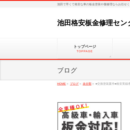
池田で早くて格安な車の板金塗装や傷修理ならお任せく
池田格安板金修理セン
トップページ
TOPPAGE
ブログ
HOME
»
ブログ
»
未分類
»
■交換塗装案件■格安実績