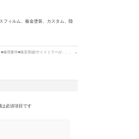
スフィルム、板金塗装、カスタム、陸
■修理案件■格安実績/サイドミラーが、、、
→
欄は必須項目です