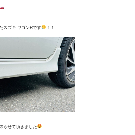
たスズキ ワゴンRです
！！
張らせて頂きました