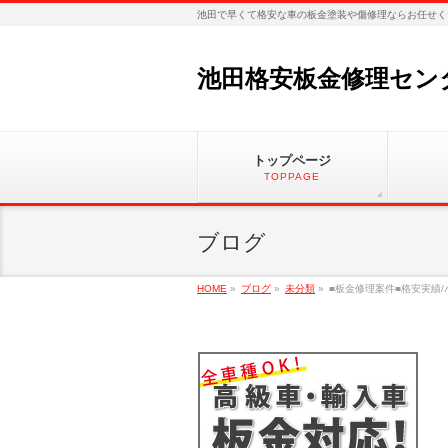
池田で早くて格安な車の板金塗装や傷修理ならお任せく
池田格安板金修理セン
トップページ
TOPPAGE
ブログ
HOME
»
ブログ
»
未分類
»
■板金修理案件■格安実績