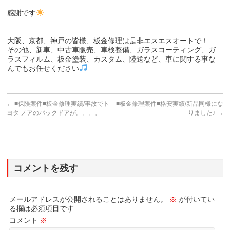
感謝です
大阪、京都、神戸の皆様、板金修理は是非エスエスオートで！
その他、新車、中古車販売、車検整備、ガラスコーティング、ガ
ラスフィルム、板金塗装、カスタム、陸送など、車に関する事な
んでもお任せください
←
■保険案件■板金修理実績/事故でト
■板金修理案件■格安実績/新品同様にな
ヨタ ノアのバックドアが。。。。
りました♪
→
コメントを残す
メールアドレスが公開されることはありません。
※
が付いてい
る欄は必須項目です
コメント
※