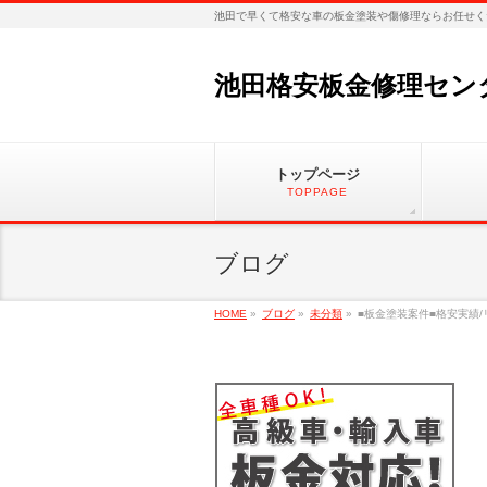
池田で早くて格安な車の板金塗装や傷修理ならお任せく
池田格安板金修理セン
トップページ
TOPPAGE
ブログ
HOME
»
ブログ
»
未分類
»
■板金塗装案件■格安実績