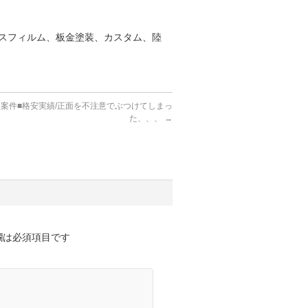
スフィルム、板金塗装、カスタム、陸
装案件■格安実績/正面を不注意でぶつけてしまっ
た、、、
→
欄は必須項目です