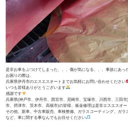
是非お車をぶつけてしまった、、、傷が気になる、、、事故にあっ
お困りの際は、
兵庫県伊丹市のエスエスオートまでお気軽にお問い合わせください
いつも皆様ありがとうございます
感謝です
兵庫県(神戸市、伊丹市、西宮市、尼崎市、宝塚市、川西市、三田市
市、摂津市、茨木市、高槻市)の皆様、板金修理は是非エスエスオー
その他、新車、中古車販売、車検整備、ガラスコーティング、ガラ
など、車に関する事なんでもお任せください