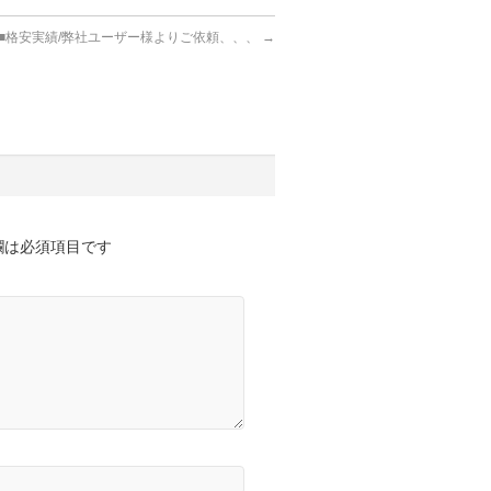
■格安実績/弊社ユーザー様よりご依頼、、、
→
欄は必須項目です