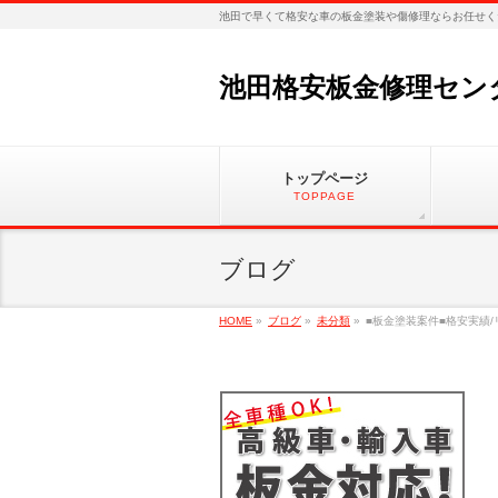
池田で早くて格安な車の板金塗装や傷修理ならお任せく
池田格安板金修理セン
トップページ
TOPPAGE
ブログ
HOME
»
ブログ
»
未分類
»
■板金塗装案件■格安実績