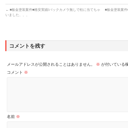
←
■板金塗装案件■格安実績/バックカメラ無しで柱に当てちゃ
■板金塗装案件
いました、、、
コメントを残す
メールアドレスが公開されることはありません。
※
が付いている
コメント
※
名前
※