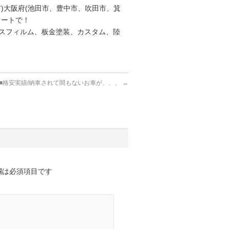
)大阪府(池田市、豊中市、吹田市、箕
オートで！
スフィルム、板金塗装、カスタム、陸
■格安実績/納車されて間もないお車が、、、
→
欄は必須項目です