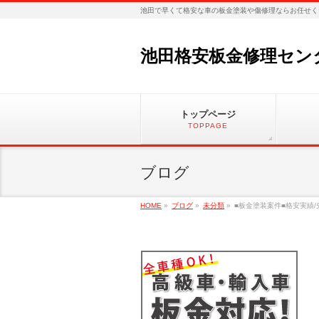
池田で早くて格安な車の板金塗装や傷修理ならお任せく
池田格安板金修理セン
トップページ
TOPPAGE
ブログ
HOME
»
ブログ
»
未分類
»
■板金塗装案件■格安実績