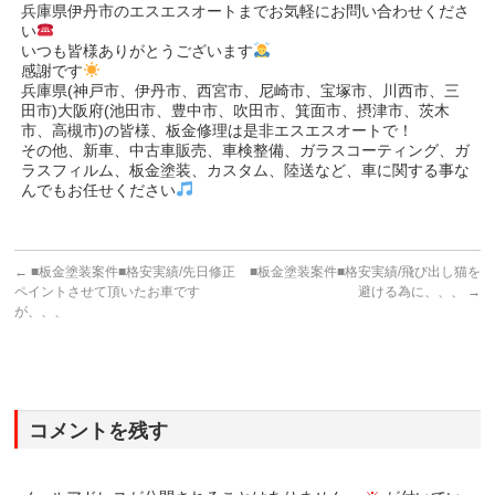
兵庫県伊丹市のエスエスオートまでお気軽にお問い合わせくださ
い
いつも皆様ありがとうございます
感謝です
兵庫県(神戸市、伊丹市、西宮市、尼崎市、宝塚市、川西市、三
田市)大阪府(池田市、豊中市、吹田市、箕面市、摂津市、茨木
市、高槻市)の皆様、板金修理は是非エスエスオートで！
その他、新車、中古車販売、車検整備、ガラスコーティング、ガ
ラスフィルム、板金塗装、カスタム、陸送など、車に関する事な
んでもお任せください
←
■板金塗装案件■格安実績/先日修正
■板金塗装案件■格安実績/飛び出し猫を
ペイントさせて頂いたお車です
避ける為に、、、
→
が、、、
コメントを残す