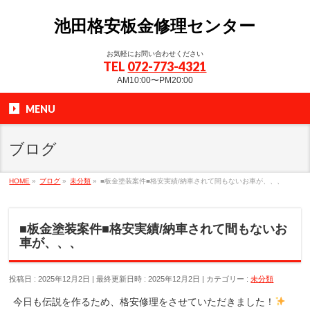
池田格安板金修理センター
お気軽にお問い合わせください
TEL
072-773-4321
AM10:00〜PM20:00
MENU
ブログ
HOME
»
ブログ
»
未分類
»
■板金塗装案件■格安実績/納車されて間もないお車が、、、
■板金塗装案件■格安実績/納車されて間もないお
車が、、、
投稿日 : 2025年12月2日
最終更新日時 : 2025年12月2日
カテゴリー :
未分類
今日も伝説を作るため、格安修理をさせていただきました！