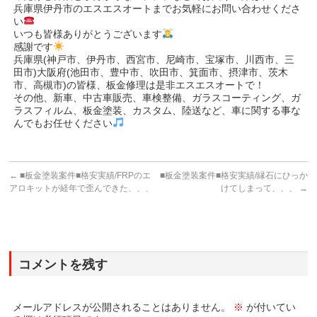
兵庫県伊丹市のエスエスオートまでお気軽にお問い合わせくださ
い
いつも皆様ありがとうございます
感謝です
兵庫県(神戸市、伊丹市、西宮市、尼崎市、宝塚市、川西市、三
田市)大阪府(池田市、豊中市、吹田市、箕面市、摂津市、茨木
市、高槻市)の皆様、板金修理は是非エスエスオートで！
その他、新車、中古車販売、車検整備、ガラスコーティング、ガ
ラスフィルム、板金塗装、カスタム、陸送など、車に関する事な
んでもお任せください
←
■板金塗装案件■格安実績/FRPのエ
■板金塗装案件■格安実績/縁石にひっか
アロキットが経年で歪んできた、、、
けてしまって、、、
→
コメントを残す
メールアドレスが公開されることはありません。
※
が付いてい