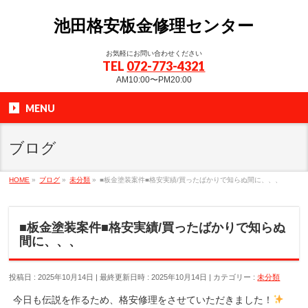
池田格安板金修理センター
お気軽にお問い合わせください
TEL
072-773-4321
AM10:00〜PM20:00
MENU
ブログ
HOME
»
ブログ
»
未分類
»
■板金塗装案件■格安実績/買ったばかりで知らぬ間に、、、
■板金塗装案件■格安実績/買ったばかりで知らぬ
間に、、、
投稿日 : 2025年10月14日
最終更新日時 : 2025年10月14日
カテゴリー :
未分類
今日も伝説を作るため、格安修理をさせていただきました！