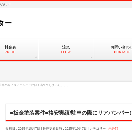
ださい！
ター
料金表
流れ
お問い合わ
PRICE
FLOW
CONTACT
/駐車の際にリアバンパーに軽く当ててしまった、、、
■板金塗装案件■格安実績/駐車の際にリアバンパ
投稿日 : 2025年10月7日
最終更新日時 : 2025年10月7日
カテゴリー :
未分類