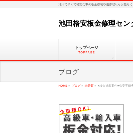
池田で早くて格安な車の板金塗装や傷修理ならお任せく
池田格安板金修理セン
トップページ
TOPPAGE
ブログ
HOME
»
ブログ
»
未分類
»
■板金塗装案件■格安実績