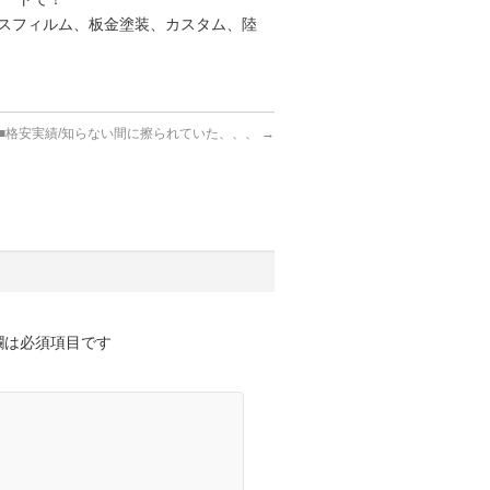
スフィルム、板金塗装、カスタム、陸
■格安実績/知らない間に擦られていた、、、
→
欄は必須項目です