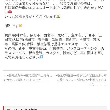
ったけど保険とか分からない、、、などでお困りの際は、
兵庫県伊丹市のエスエスオートまでお気軽にお問い合わせくださ
い
いつも皆様ありがとうございます
感謝です
兵庫県(神戸市、伊丹市、西宮市、尼崎市、宝塚市、川西市、三
田市)大阪府(池田市、豊中市、吹田市、箕面市、摂津市、茨木
市、高槻市)の皆様、板金修理は是非エスエスオートで！
その他、新車、中古車販売、車検整備、ガラスコーティング、ガ
ラスフィルム、板金塗装、カスタム、陸送など、車に関する事な
んでもお任せください
←
■番外編案件■格安実績/車上荒らし
■板金塗装案件■格安実績/普段あまり車
でガラスを割られてしまった、、、
に乗らないので慣れない中擦ってしま
った、、、
→