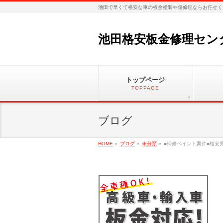
池田で早くて格安な車の板金塗装や傷修理ならお任せく
池田格安板金修理セン
トップページ
TOPPAGE
ブログ
HOME
»
ブログ
»
未分類
»
■補修ペイント案件■格安