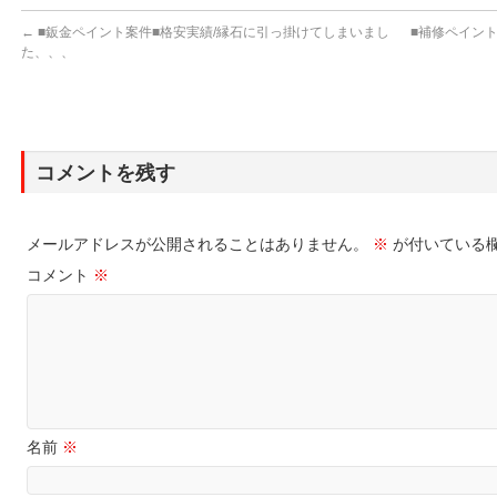
←
■鈑金ペイント案件■格安実績/縁石に引っ掛けてしまいまし
■補修ペイン
た、、、
コメントを残す
メールアドレスが公開されることはありません。
※
が付いている
コメント
※
名前
※