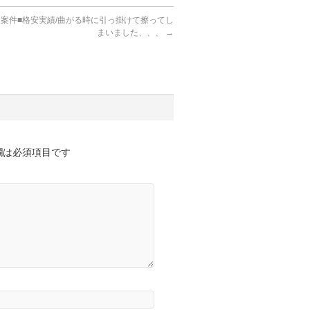
ト案件■格安実績/曲がる時に引っ掛けて擦ってし
まいました、、、
→
欄は必須項目です