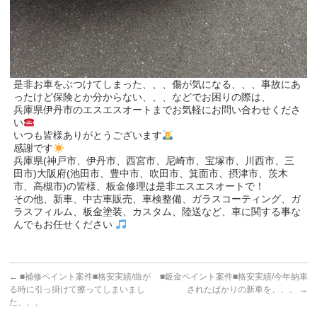
是非お車をぶつけてしまった、、、傷が気になる、、、事故にあ
ったけど保険とか分からない、、、などでお困りの際は、
兵庫県伊丹市のエスエスオートまでお気軽にお問い合わせくださ
い
いつも皆様ありがとうございます
感謝です
兵庫県(神戸市、伊丹市、西宮市、尼崎市、宝塚市、川西市、三
田市)大阪府(池田市、豊中市、吹田市、箕面市、摂津市、茨木
市、高槻市)の皆様、板金修理は是非エスエスオートで！
その他、新車、中古車販売、車検整備、ガラスコーティング、ガ
ラスフィルム、板金塗装、カスタム、陸送など、車に関する事な
んでもお任せください
←
■補修ペイント案件■格安実績/曲が
■鈑金ペイント案件■格安実績/今年納車
る時に引っ掛けて擦ってしまいまし
されたばかりの新車を、、、
→
た、、、