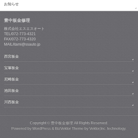
お知らせ
豊中板金修理
株式会社エスエスオート
TEL/072-773-4321
FAX/072-773-4320
MAIL/itami@ssauto.jp
西宮板金
宝塚板金
尼崎板金
池田板金
川西板金
Copyright ©
豊中板金修理
All Rights Reserved.
Powered by
WordPress
&
BizVektor Theme
by
Vektor,Inc.
technology.