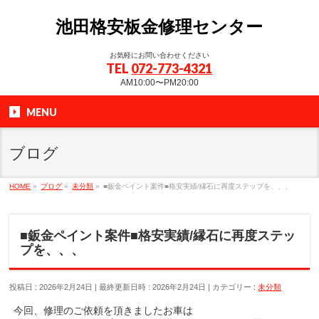
池田格安板金修理センター
お気軽にお問い合わせください
TEL
072-773-4321
AM10:00〜PM20:00
MENU
ブログ
HOME
»
ブログ
»
未分類
»
■鈑金ペイント案件■格安実績/縁石に再度ステップを、、、
■鈑金ペイント案件■格安実績/縁石に再度ステッ
プを、、、
投稿日 : 2026年2月24日
最終更新日時 : 2026年2月24日
カテゴリー :
未分類
今回、修理のご依頼を頂きましたお車は