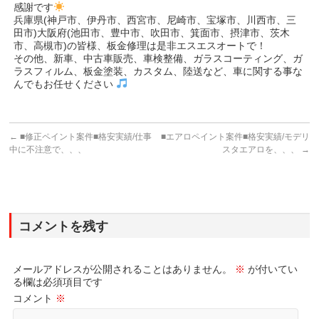
感謝です
兵庫県(神戸市、伊丹市、西宮市、尼崎市、宝塚市、川西市、三
田市)大阪府(池田市、豊中市、吹田市、箕面市、摂津市、茨木
市、高槻市)の皆様、板金修理は是非エスエスオートで！
その他、新車、中古車販売、車検整備、ガラスコーティング、ガ
ラスフィルム、板金塗装、カスタム、陸送など、車に関する事な
んでもお任せください
←
■修正ペイント案件■格安実績/仕事
■エアロペイント案件■格安実績/モデリ
中に不注意で、、、
スタエアロを、、、
→
コメントを残す
メールアドレスが公開されることはありません。
※
が付いてい
る欄は必須項目です
コメント
※