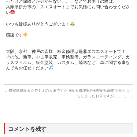
ったけど保険とか分からない、、、などでお困りの際は、
兵庫県伊丹市のエスエスオートまでお気軽にお問い合わせくださ
い
いつも皆様ありがとうございます
感謝です
大阪、京都、神戸の皆様、板金修理は是非エスエスオートで！
その他、新車、中古車販売、車検整備、ガラスコーティング、ガ
ラスフィルム、板金塗装、カスタム、陸送など、車に関する事な
んでもお任せください
←
格安良質板金☆デミオの入庫です☆
■板金修理案件■格安実績/前面をぶつけ
てしまったお車ですが、、、、
→
コメントを残す