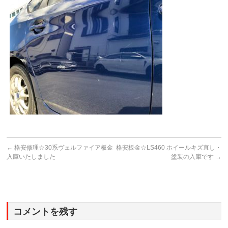
←
格安修理☆30系ヴェルファイア板金
格安板金☆LS460 ホイールキズ直し・
入庫いたしました
塗装の入庫です
→
コメントを残す