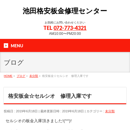
池田格安板金修理センター
お気軽にお問い合わせください
TEL
072-773-4321
AM10:00〜PM20:00
MENU
ブログ
HOME
»
ブログ
»
未分類
»
格安板金☆セルシオ 修理入庫です
格安板金☆セルシオ 修理入庫です
投稿日 : 2019年6月18日
最終更新日時 : 2019年6月18日
カテゴリー :
未分類
セルシオの板金入庫頂きました!(^^)!