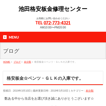
池田格安板金修理センター
お気軽にお問い合わせください
TEL
072-773-4321
AM10:00〜PM20:00
MENU
ブログ
HOME
»
ブログ
»
未分類
»
格安板金☆ベンツ・ＧＬＫの入庫です。
格安板金☆ベンツ・ＧＬＫの入庫です。
投稿日 : 2019年3月10日
最終更新日時 : 2019年3月10日
カテゴリー :
未分類
数ある中から当店をお選び頂き誠にありがとうございます☆