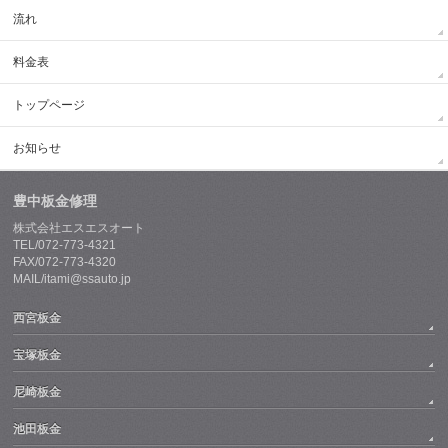
流れ
料金表
トップページ
お知らせ
豊中板金修理
株式会社エスエスオート
TEL/072-773-4321
FAX/072-773-4320
MAIL/itami@ssauto.jp
西宮板金
宝塚板金
尼崎板金
池田板金