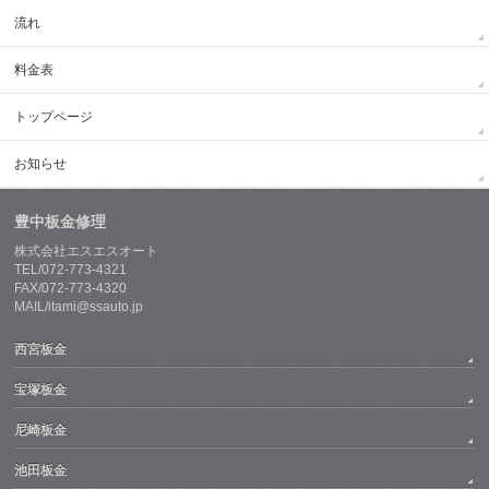
流れ
料金表
トップページ
お知らせ
豊中板金修理
株式会社エスエスオート
TEL/072-773-4321
FAX/072-773-4320
MAIL/itami@ssauto.jp
西宮板金
宝塚板金
尼崎板金
池田板金