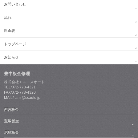
お問い合わせ
流れ
料金表
トップページ
お知らせ
豊中板金修理
株式会社エスエスオート
TEL/072-773-4321
FAX/072-773-4320
MAIL/itami@ssauto.jp
西宮板金
宝塚板金
尼崎板金