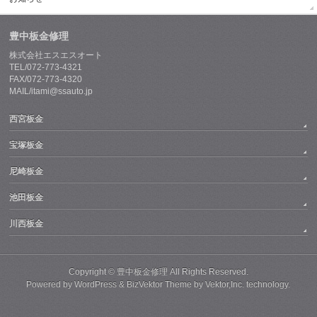
豊中板金修理
株式会社エスエスオート
TEL/072-773-4321
FAX/072-773-4320
MAIL/itami@ssauto.jp
西宮板金
宝塚板金
尼崎板金
池田板金
川西板金
Copyright ©
豊中板金修理
All Rights Reserved.
Powered by
WordPress
&
BizVektor Theme
by
Vektor,Inc.
technology.