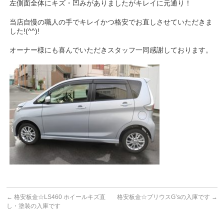
左側面全体にキズ・凹みがありましたがキレイに元通り！
当店自慢の職人の手でキレイかつ格安でお直しさせていただきま
した!(^^)!
オーナー様にも喜んでいただきスタッフ一同感謝しております。
←
格安板金☆LS460 ホイールキズ直
格安板金☆プリウスG’sの入庫です
→
し・塗装の入庫です